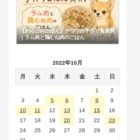
【わんこのごはん】チワワの手作り食実例
｜ラム肉と鶏むね肉のごはん
2022年10月
月
火
水
木
金
土
日
1
2
3
4
5
6
7
8
9
10
11
12
13
14
15
16
17
18
19
20
21
22
23
24
25
26
27
28
29
30