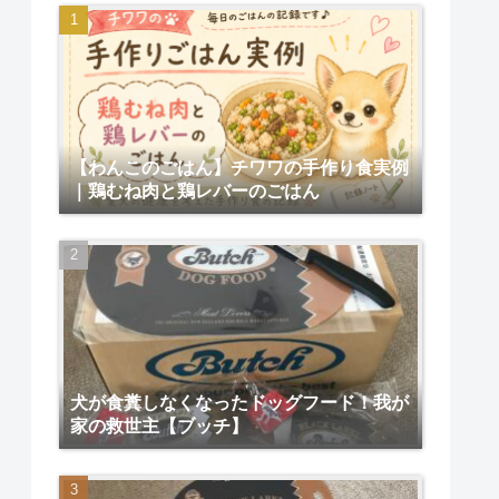
【わんこのごはん】チワワの手作り食実例
｜鶏むね肉と鶏レバーのごはん
犬が食糞しなくなったドッグフード！我が
家の救世主【ブッチ】