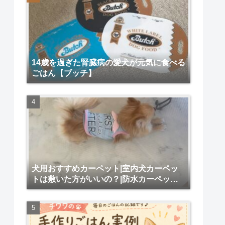
14歳を過ぎた腎臓病の愛犬が元気に食べる
ごはん【ブッチ】
犬用おすすめカーペット|室内犬カーペッ
トは敷いた方がいいの？|防水カーペット
犬用