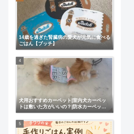
14歳を過ぎた腎臓病の愛犬が元気に食べる
ごはん【ブッチ】
犬用おすすめカーペット|室内犬カーペッ
トは敷いた方がいいの？|防水カーペット
犬用