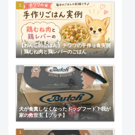
【わんこのごはん】チワワの手作り食実例
｜鶏むね肉と鶏レバーのごはん
犬が食糞しなくなったドッグフード！我が
家の救世主【ブッチ】