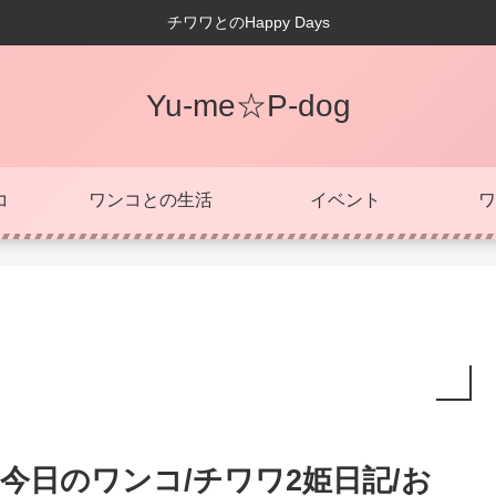
チワワとのHappy Days
Yu-me☆P-dog
コ
ワンコとの生活
イベント
ワ
今日のワンコ/チワワ2姫日記/お