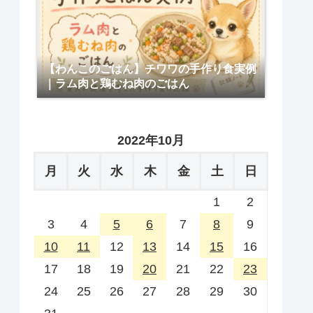
【わんこのごはん】チワワの手作り食実例
｜ラム肉と鶏むね肉のごはん
2022年10月
月
火
水
木
金
土
日
1
2
3
4
5
6
7
8
9
10
11
12
13
14
15
16
17
18
19
20
21
22
23
24
25
26
27
28
29
30