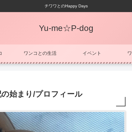
チワワとのHappy Days
Yu-me☆P-dog
コ
ワンコとの生活
イベント
ワ
記の始まり/プロフィール