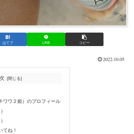
はてブ
LINE
コピー
2022.10.05
次
チワワ２姫）のプロフィール
♀）
♀）
いてね！