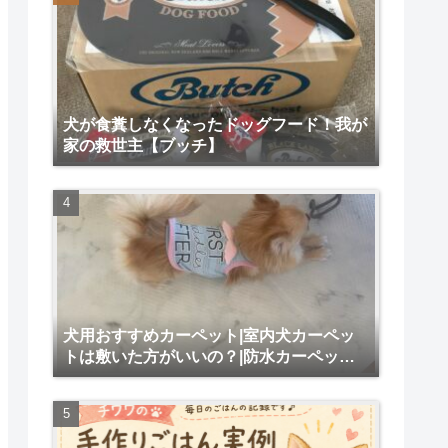
犬が食糞しなくなったドッグフード！我が
家の救世主【ブッチ】
犬用おすすめカーペット|室内犬カーペッ
トは敷いた方がいいの？|防水カーペット
犬用