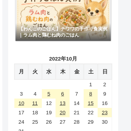
【わんこのごはん】チワワの手作り食実例
｜ラム肉と鶏むね肉のごはん
2022年10月
月
火
水
木
金
土
日
1
2
3
4
5
6
7
8
9
10
11
12
13
14
15
16
17
18
19
20
21
22
23
24
25
26
27
28
29
30