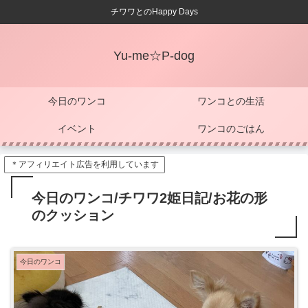
チワワとのHappy Days
Yu-me☆P-dog
今日のワンコ
ワンコとの生活
イベント
ワンコのごはん
＊アフィリエイト広告を利用しています
今日のワンコ/チワワ2姫日記/お花の形
のクッション
今日のワンコ