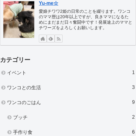
Yu-me☆
愛娘チワワ2姫の日常のことを綴ります。ワンコ
のママ歴は20年以上ですが、良きママになるた
めにまだまだ日々奮闘中です！発展途上のママと
チワーズをよろしくお願いします。
カテゴリー
1
イベント
3
ワンコとの生活
9
ワンコのごはん
2
ブッチ
6
手作り食